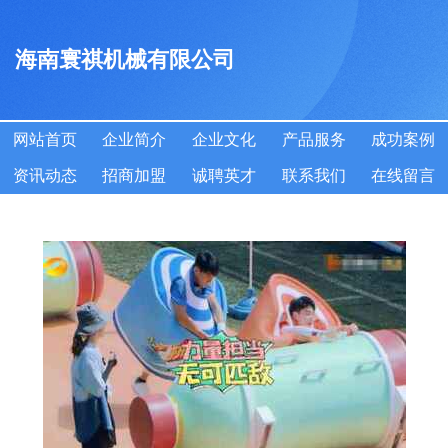
海南寰祺机械有限公司
网站首页
企业简介
企业文化
产品服务
成功案例
资讯动态
招商加盟
诚聘英才
联系我们
在线留言