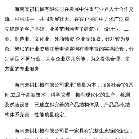
海南寰祺机械有限公司在发展中注重与业界人士合作交
流，强强联手，共同发展壮大。在客户层面中力求广泛 建
立稳定的客户基础，业务范围涵盖了建筑业、设计业、工
业、制造业、文化业、外商独资 企业等领域，针对较为复
杂、繁琐的行业资质注册申请咨询有着丰富的实操经验，分
别满足 不同行业，为各企业尽其所能，为之提供合理、多
方面的专业服务。
海南寰祺机械有限公司秉承“质量为本，服务社会”的原
则,立足于高新技术，科学管理，拥有现代化的生产、检测
及试验设备，已建立起完善的产品结构体系，产品品种,结
构体系完善，性能质量稳定。
海南寰祺机械有限公司是一家具有完整生态链的企业，